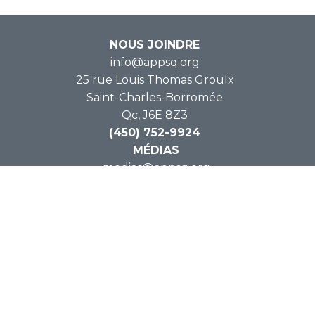
NOUS JOINDRE
info@appsq.org
25 rue Louis Thomas Groulx
Saint-Charles-Borromée
Qc, J6E 8Z3
(450) 752-9924
MÉDIAS
medias@appsq.org
(450) 559-7429
INFOLETTRE
Créez un compte sur APPSQ.org et
recevez de
l’information exclusive!