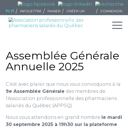
PL31
INFOLETTRE
PANIER
CRÉER UN
CONNEXION
COMPTE
Assemblée Générale
Annuelle 2025
C’est avec plaisir que nous vous convoquons à la
9e Assemblée Générale
des membres de
l’Association professionnelle des pharmaciens
salariés du Québec (APPSQ).
Nous vous attendons en grand nombre
le mardi
30 septembre 2025 à 19h30 sur la plateforme