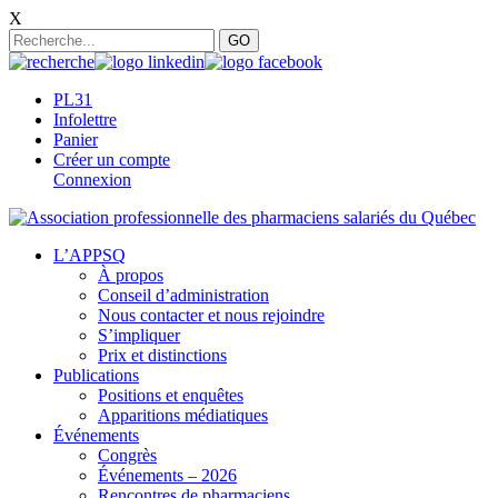
X
PL31
Infolettre
Panier
Créer un compte
Connexion
L’APPSQ
À propos
Conseil d’administration
Nous contacter et nous rejoindre
S’impliquer
Prix et distinctions
Publications
Positions et enquêtes
Apparitions médiatiques
Événements
Congrès
Événements – 2026
Rencontres de pharmaciens