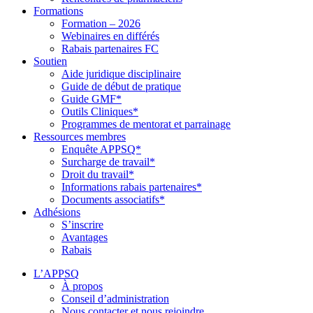
Formations
Formation – 2026
Webinaires en différés
Rabais partenaires FC
Soutien
Aide juridique disciplinaire
Guide de début de pratique
Guide GMF*
Outils Cliniques*
Programmes de mentorat et parrainage
Ressources membres
Enquête APPSQ*
Surcharge de travail*
Droit du travail*
Informations rabais partenaires*
Documents associatifs*
Adhésions
S’inscrire
Avantages
Rabais
L’APPSQ
À propos
Conseil d’administration
Nous contacter et nous rejoindre